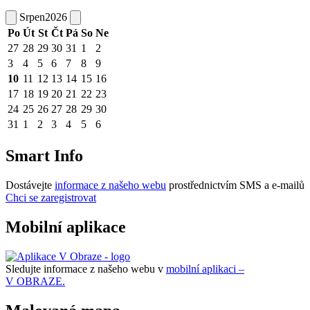
Srpen
2026
Po
Út
St
Čt
Pá
So
Ne
27
28
29
30
31
1
2
3
4
5
6
7
8
9
10
11
12
13
14
15
16
17
18
19
20
21
22
23
24
25
26
27
28
29
30
31
1
2
3
4
5
6
Smart Info
Dostávejte
informace z našeho webu
prostřednictvím SMS a e-mailů
Chci se zaregistrovat
Mobilní aplikace
Sledujte informace z našeho webu v
mobilní aplikaci –
V OBRAZE.