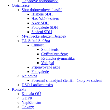
Odpadové hospodářství
Organizace
Sbor dobrovolných hasičů
Historie SDH
Hasičské desatero
Akce SDH
Fotogalerie SDH
Složení SDH
Myslivecké sdružení Jeřábek
T.J. Sokol Strážná
Činnosti
Stolní tenis
Cvičení pro ženy
Rytmická gymnastika
Volejbal
Připravované akce
Fotogalerie
Knihovna
Posezení s mladými čtenáři - úkoly ke stažení
DSO Lanškrounsko
Kontakty
Kontakt OÚ
GDPR
Napište nám
Odkazy