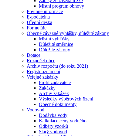
Zápisy ze zasedání ZO
Místní program obnovy
Povinné informace
E-podatelna
Úřední deska
Formuláře
Obecně závazné vyhlášky, důležité zákony
Místní vyhlášky
Důležité směrnice
Důležité zákony
Dotace
Rozpočet obce
Archiv rozpočtu (do roku 2021)
Registr oznámení
Veřejné zakázky
Profil zadavatele
Zakázky
Archiv zakázek
Výsledky výběrových řízení
Obecné dokumenty
Vodovod
Dodávka vody
Kalkulace ceny vodného
Odběry vzorků
Starý vodovod