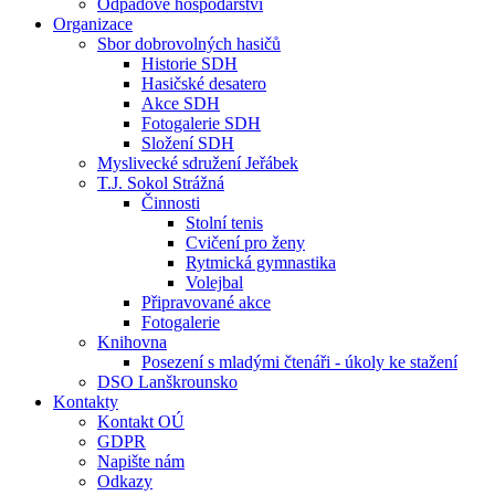
Odpadové hospodářství
Organizace
Sbor dobrovolných hasičů
Historie SDH
Hasičské desatero
Akce SDH
Fotogalerie SDH
Složení SDH
Myslivecké sdružení Jeřábek
T.J. Sokol Strážná
Činnosti
Stolní tenis
Cvičení pro ženy
Rytmická gymnastika
Volejbal
Připravované akce
Fotogalerie
Knihovna
Posezení s mladými čtenáři - úkoly ke stažení
DSO Lanškrounsko
Kontakty
Kontakt OÚ
GDPR
Napište nám
Odkazy