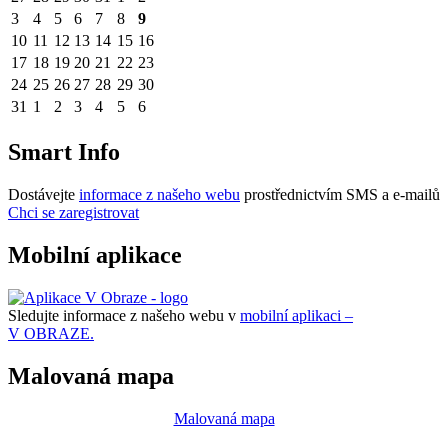
3
4
5
6
7
8
9
10
11
12
13
14
15
16
17
18
19
20
21
22
23
24
25
26
27
28
29
30
31
1
2
3
4
5
6
Smart Info
Dostávejte
informace z našeho webu
prostřednictvím SMS a e-mailů
Chci se zaregistrovat
Mobilní aplikace
Sledujte informace z našeho webu v
mobilní aplikaci –
V OBRAZE.
Malovaná mapa
Malovaná mapa