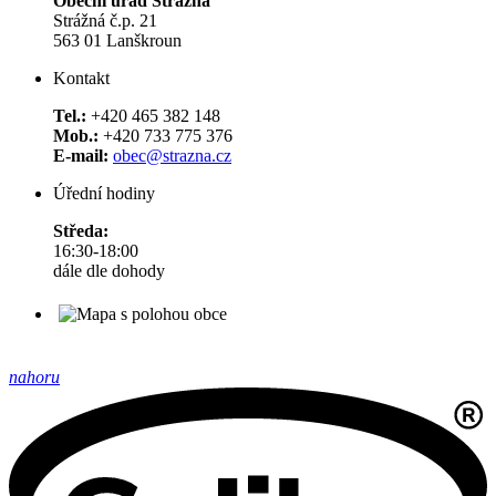
Obecní úřad Strážná
Strážná č.p. 21
563 01 Lanškroun
Kontakt
Tel.:
+420 465 382 148
Mob.:
+420 733 775 376
E-mail:
obec@strazna.cz
Úřední hodiny
Středa:
16:30-18:00
dále dle dohody
nahoru