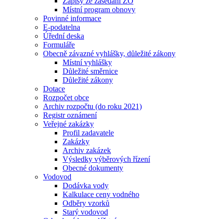
Zápisy ze zasedání ZO
Místní program obnovy
Povinné informace
E-podatelna
Úřední deska
Formuláře
Obecně závazné vyhlášky, důležité zákony
Místní vyhlášky
Důležité směrnice
Důležité zákony
Dotace
Rozpočet obce
Archiv rozpočtu (do roku 2021)
Registr oznámení
Veřejné zakázky
Profil zadavatele
Zakázky
Archiv zakázek
Výsledky výběrových řízení
Obecné dokumenty
Vodovod
Dodávka vody
Kalkulace ceny vodného
Odběry vzorků
Starý vodovod