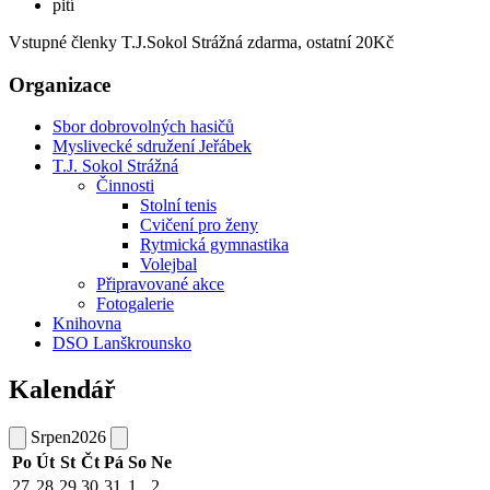
pití
Vstupné členky T.J.Sokol Strážná zdarma, ostatní 20Kč
Organizace
Sbor dobrovolných hasičů
Myslivecké sdružení Jeřábek
T.J. Sokol Strážná
Činnosti
Stolní tenis
Cvičení pro ženy
Rytmická gymnastika
Volejbal
Připravované akce
Fotogalerie
Knihovna
DSO Lanškrounsko
Kalendář
Srpen
2026
Po
Út
St
Čt
Pá
So
Ne
27
28
29
30
31
1
2