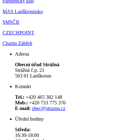
Pardubický kraj
MAS Lanškrounsko
SMSČR
CZECHPOINT
Charita Zábřeh
Adresa
Obecní úřad Strážná
Strážná č.p. 21
563 01 Lanškroun
Kontakt
Tel.:
+420 465 382 148
Mob.:
+420 733 775 376
E-mail:
obec@strazna.cz
Úřední hodiny
Středa:
16:30-18:00