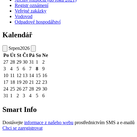
Registr oznámení
Veřejné zakázky
Vodovod
Odpadové hospodářství
Kalendář
Srpen
2026
Po
Út
St
Čt
Pá
So
Ne
27
28
29
30
31
1
2
3
4
5
6
7
8
9
10
11
12
13
14
15
16
17
18
19
20
21
22
23
24
25
26
27
28
29
30
31
1
2
3
4
5
6
Smart Info
Dostávejte
informace z našeho webu
prostřednictvím SMS a e-mailů
Chci se zaregistrovat