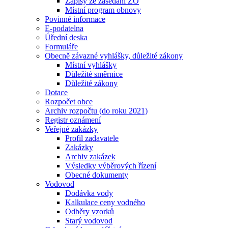
Zápisy ze zasedání ZO
Místní program obnovy
Povinné informace
E-podatelna
Úřední deska
Formuláře
Obecně závazné vyhlášky, důležité zákony
Místní vyhlášky
Důležité směrnice
Důležité zákony
Dotace
Rozpočet obce
Archiv rozpočtu (do roku 2021)
Registr oznámení
Veřejné zakázky
Profil zadavatele
Zakázky
Archiv zakázek
Výsledky výběrových řízení
Obecné dokumenty
Vodovod
Dodávka vody
Kalkulace ceny vodného
Odběry vzorků
Starý vodovod