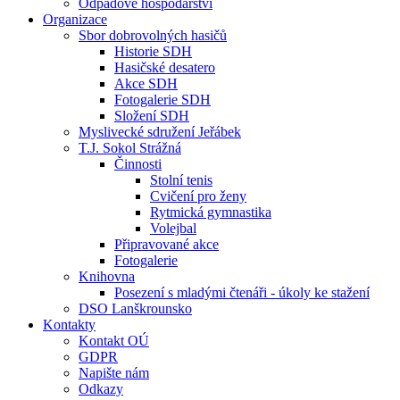
Odpadové hospodářství
Organizace
Sbor dobrovolných hasičů
Historie SDH
Hasičské desatero
Akce SDH
Fotogalerie SDH
Složení SDH
Myslivecké sdružení Jeřábek
T.J. Sokol Strážná
Činnosti
Stolní tenis
Cvičení pro ženy
Rytmická gymnastika
Volejbal
Připravované akce
Fotogalerie
Knihovna
Posezení s mladými čtenáři - úkoly ke stažení
DSO Lanškrounsko
Kontakty
Kontakt OÚ
GDPR
Napište nám
Odkazy