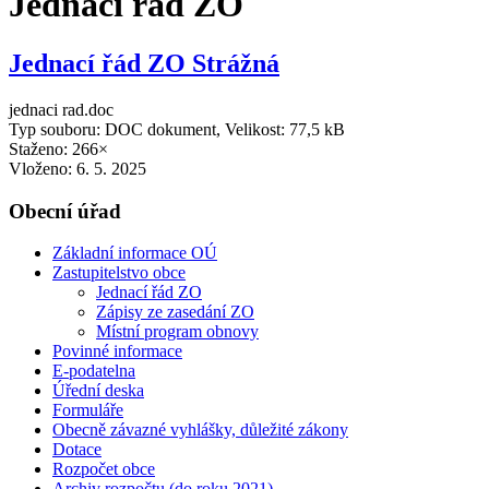
Jednací řád ZO
Jednací řád ZO Strážná
jednaci rad.doc
Typ souboru: DOC dokument, Velikost: 77,5 kB
Staženo: 266×
Vloženo:
6. 5. 2025
Obecní úřad
Základní informace OÚ
Zastupitelstvo obce
Jednací řád ZO
Zápisy ze zasedání ZO
Místní program obnovy
Povinné informace
E-podatelna
Úřední deska
Formuláře
Obecně závazné vyhlášky, důležité zákony
Dotace
Rozpočet obce
Archiv rozpočtu (do roku 2021)