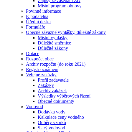
Zápisy ze zasedání ZO
Místní program obnovy
Povinné informace
E-podatelna
Úřední deska
Formuláře
Obecně závazné vyhlášky, důležité zákony
Místní vyhlášky
Důležité směrnice
Důležité zákony
Dotace
Rozpočet obce
Archiv rozpočtu (do roku 2021)
Registr oznámení
Veřejné zakázky
Profil zadavatele
Zakázky
Archiv zakázek
Výsledky výběrových řízení
Obecné dokumenty
Vodovod
Dodávka vody
Kalkulace ceny vodného
Odběry vzorků
Starý vodovod