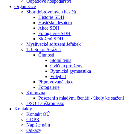
Odpadové hospodářství
Organizace
Sbor dobrovolných hasičů
Historie SDH
Hasičské desatero
Akce SDH
Fotogalerie SDH
Složení SDH
Myslivecké sdružení Jeřábek
T.J. Sokol Strážná
Činnosti
Stolní tenis
Cvičení pro ženy
Rytmická gymnastika
Volejbal
Připravované akce
Fotogalerie
Knihovna
Posezení s mladými čtenáři - úkoly ke stažení
DSO Lanškrounsko
Kontakty
Kontakt OÚ
GDPR
Napište nám
Odkazy