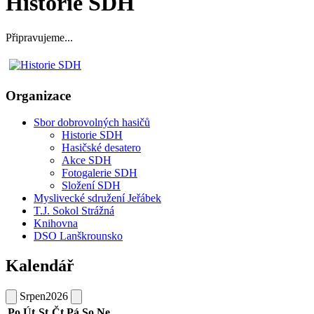
Historie SDH
Připravujeme...
Organizace
Sbor dobrovolných hasičů
Historie SDH
Hasičské desatero
Akce SDH
Fotogalerie SDH
Složení SDH
Myslivecké sdružení Jeřábek
T.J. Sokol Strážná
Knihovna
DSO Lanškrounsko
Kalendář
Srpen
2026
Po
Út
St
Čt
Pá
So
Ne