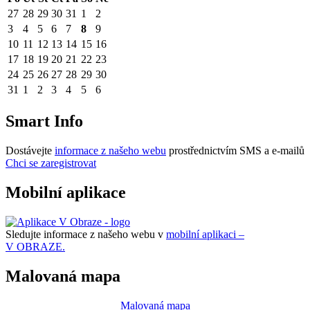
27
28
29
30
31
1
2
3
4
5
6
7
8
9
10
11
12
13
14
15
16
17
18
19
20
21
22
23
24
25
26
27
28
29
30
31
1
2
3
4
5
6
Smart Info
Dostávejte
informace z našeho webu
prostřednictvím SMS a e-mailů
Chci se zaregistrovat
Mobilní aplikace
Sledujte informace z našeho webu v
mobilní aplikaci –
V OBRAZE.
Malovaná mapa
Malovaná mapa