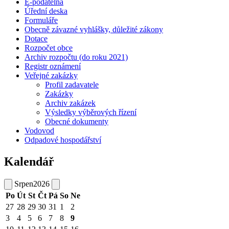
E-podatelna
Úřední deska
Formuláře
Obecně závazné vyhlášky, důležité zákony
Dotace
Rozpočet obce
Archiv rozpočtu (do roku 2021)
Registr oznámení
Veřejné zakázky
Profil zadavatele
Zakázky
Archiv zakázek
Výsledky výběrových řízení
Obecné dokumenty
Vodovod
Odpadové hospodářství
Kalendář
Srpen
2026
Po
Út
St
Čt
Pá
So
Ne
27
28
29
30
31
1
2
3
4
5
6
7
8
9