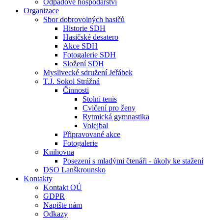
Odpadové hospodářství
Organizace
Sbor dobrovolných hasičů
Historie SDH
Hasičské desatero
Akce SDH
Fotogalerie SDH
Složení SDH
Myslivecké sdružení Jeřábek
T.J. Sokol Strážná
Činnosti
Stolní tenis
Cvičení pro ženy
Rytmická gymnastika
Volejbal
Připravované akce
Fotogalerie
Knihovna
Posezení s mladými čtenáři - úkoly ke stažení
DSO Lanškrounsko
Kontakty
Kontakt OÚ
GDPR
Napište nám
Odkazy