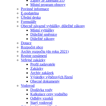
Zápisy ze zasedání ZO
Místní program obnovy
Povinné informace
E-podatelna
Úřední deska
Formuláře
Obecně závazné vyhlášky, důležité zákony
Místní vyhlášky
Důležité směrnice
Důležité zákony
Dotace
Rozpočet obce
Archiv rozpočtu (do roku 2021)
Registr oznámení
Veřejné zakázky
Profil zadavatele
Zakázky
Archiv zakázek
Výsledky výběrových řízení
Obecné dokumenty
Vodovod
Dodávka vody
Kalkulace ceny vodného
Odběry vzorků
Starý vodovod