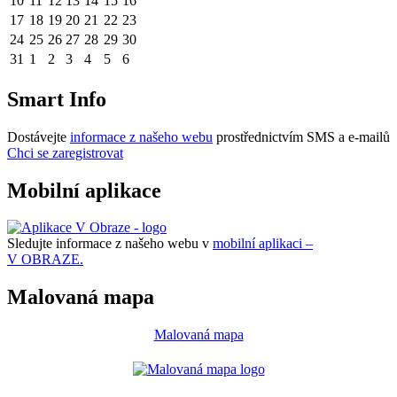
10
11
12
13
14
15
16
17
18
19
20
21
22
23
24
25
26
27
28
29
30
31
1
2
3
4
5
6
Smart Info
Dostávejte
informace z našeho webu
prostřednictvím SMS a e-mailů
Chci se zaregistrovat
Mobilní aplikace
Sledujte informace z našeho webu v
mobilní aplikaci –
V OBRAZE.
Malovaná mapa
Malovaná mapa