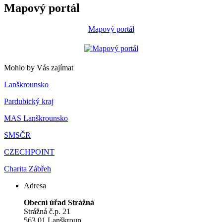
Mapový portál
Mapový portál
Mohlo by Vás zajímat
Lanškrounsko
Pardubický kraj
MAS Lanškrounsko
SMSČR
CZECHPOINT
Charita Zábřeh
Adresa
Obecní úřad Strážná
Strážná č.p. 21
563 01 Lanškroun