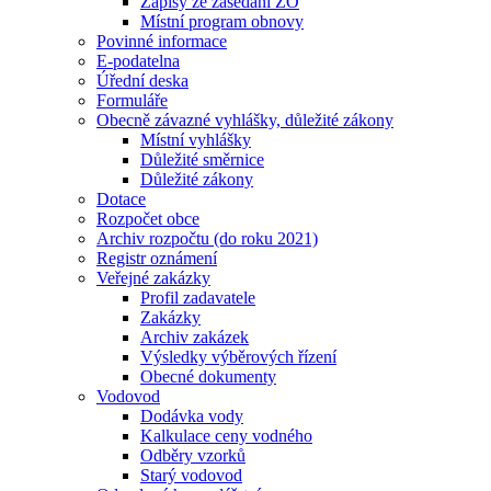
Zápisy ze zasedání ZO
Místní program obnovy
Povinné informace
E-podatelna
Úřední deska
Formuláře
Obecně závazné vyhlášky, důležité zákony
Místní vyhlášky
Důležité směrnice
Důležité zákony
Dotace
Rozpočet obce
Archiv rozpočtu (do roku 2021)
Registr oznámení
Veřejné zakázky
Profil zadavatele
Zakázky
Archiv zakázek
Výsledky výběrových řízení
Obecné dokumenty
Vodovod
Dodávka vody
Kalkulace ceny vodného
Odběry vzorků
Starý vodovod