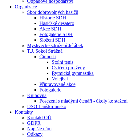
Odpadové hospodářství
Organizace
Sbor dobrovolných hasičů
Historie SDH
Hasičské desatero
Akce SDH
Fotogalerie SDH
Složení SDH
Myslivecké sdružení Jeřábek
T.J. Sokol Strážná
Činnosti
Stolní tenis
Cvičení pro ženy
Rytmická gymnastika
Volejbal
Připravované akce
Fotogalerie
Knihovna
Posezení s mladými čtenáři - úkoly ke stažení
DSO Lanškrounsko
Kontakty
Kontakt OÚ
GDPR
Napište nám
Odkazy