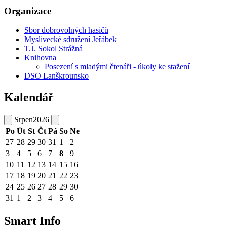
Organizace
Sbor dobrovolných hasičů
Myslivecké sdružení Jeřábek
T.J. Sokol Strážná
Knihovna
Posezení s mladými čtenáři - úkoly ke stažení
DSO Lanškrounsko
Kalendář
Srpen
2026
Po
Út
St
Čt
Pá
So
Ne
27
28
29
30
31
1
2
3
4
5
6
7
8
9
10
11
12
13
14
15
16
17
18
19
20
21
22
23
24
25
26
27
28
29
30
31
1
2
3
4
5
6
Smart Info