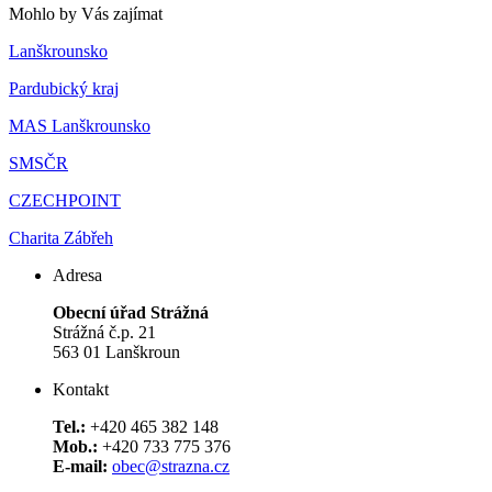
Mohlo by Vás zajímat
Lanškrounsko
Pardubický kraj
MAS Lanškrounsko
SMSČR
CZECHPOINT
Charita Zábřeh
Adresa
Obecní úřad Strážná
Strážná č.p. 21
563 01 Lanškroun
Kontakt
Tel.:
+420 465 382 148
Mob.:
+420 733 775 376
E-mail:
obec@strazna.cz