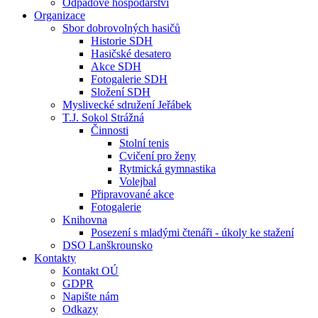
Odpadové hospodářství
Organizace
Sbor dobrovolných hasičů
Historie SDH
Hasičské desatero
Akce SDH
Fotogalerie SDH
Složení SDH
Myslivecké sdružení Jeřábek
T.J. Sokol Strážná
Činnosti
Stolní tenis
Cvičení pro ženy
Rytmická gymnastika
Volejbal
Připravované akce
Fotogalerie
Knihovna
Posezení s mladými čtenáři - úkoly ke stažení
DSO Lanškrounsko
Kontakty
Kontakt OÚ
GDPR
Napište nám
Odkazy