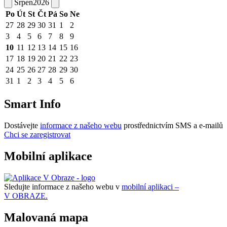
Srpen
2026
Po
Út
St
Čt
Pá
So
Ne
27
28
29
30
31
1
2
3
4
5
6
7
8
9
10
11
12
13
14
15
16
17
18
19
20
21
22
23
24
25
26
27
28
29
30
31
1
2
3
4
5
6
Smart Info
Dostávejte
informace z našeho webu
prostřednictvím SMS a e-mailů
Chci se zaregistrovat
Mobilní aplikace
Sledujte informace z našeho webu v
mobilní aplikaci –
V OBRAZE.
Malovaná mapa