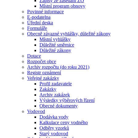
Zápisy ze zasedání ZO
Místní program obnovy
Povinné informace
E-podatelna
Úřední deska
Formuláře
Obecně závazné vyhlášky, důležité zákony
Místní vyhlášky
Důležité směrnice
Důležité zákony
Dotace
Rozpočet obce
Archiv rozpočtu (do roku 2021)
Registr oznámení
Veřejné zakázky
Profil zadavatele
Zakázky
Archiv zakázek
Výsledky výběrových řízení
Obecné dokumenty
Vodovod
Dodávka vody
Kalkulace ceny vodného
Odběry vzorků
Starý vodovod